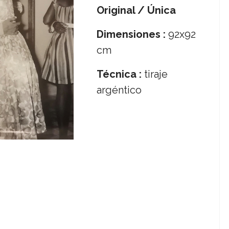
Original / Única
Dimensiones :
92x92
cm
Técnica :
tiraje
argéntico