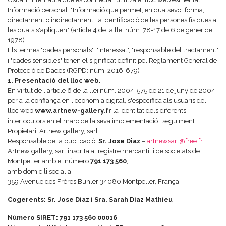
Informació personal: "Informació que permet, en qualsevol forma,
directament o indirectament, la identificació de les persones físiques a
les quals s'apliquen" (article 4 de la llei núm. 78-17 de 6 de gener de
1978).
Els termes "dades personals", "interessat", "responsable del tractament"
i "dades sensibles" tenen el significat definit pel Reglament General de
Protecció de Dades (RGPD: núm. 2016-679)
1. Presentació del lloc web.
En virtut de l'article 6 de la llei núm. 2004-575 de 21 de juny de 2004
per a la confiança en l'economia digital, s'especifica als usuaris del
lloc web
www.artnew-gallery.fr
la identitat dels diferents
interlocutors en el marc de la seva implementació i seguiment:
Propietari: Artnew gallery, sarl
Responsable de la publicació:
Sr. Jose Diaz
–
artnewsarl@free.fr
Artnew gallery, sarl inscrita al registre mercantil i de societats de
Montpeller amb el número
791 173 560
,
amb domicili social a
359 Avenue des Frères Buhler 34080 Montpeller, França
Cogerents: Sr. Jose Diaz i Sra. Sarah Diaz Mathieu
Número SIRET: 791 173 560 00016