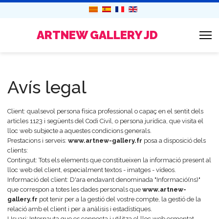
ARTNEW GALLERY JD
Avís legal
Client: qualsevol persona física professional o capaç en el sentit dels
articles 1123 i següents del Codi Civil, o persona jurídica, que visita el
lloc web subjecte a aquestes condicions generals.
Prestacions i serveis:
www.artnew-gallery.fr
posa a disposició dels
clients:
Contingut: Tots els elements que constitueixen la informació present al
lloc web del client, especialment textos - imatges - vídeos.
Informació del client: D'ara endavant denominada "Informació(ns)"
que correspon a totes les dades personals que
www.artnew-
gallery.fr
pot tenir per a la gestió del vostre compte, la gestió de la
relació amb el client i per a anàlisis i estadístiques.
Usuari: Internauta que es connecta i utilitza el lloc web esmentat.